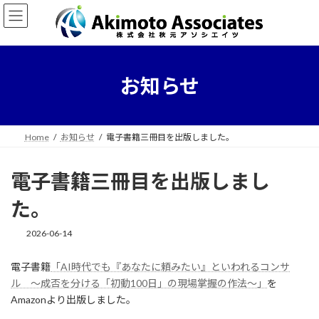
コ
ナ
ン
ビ
テ
ゲ
ン
ー
ツ
シ
へ
ョ
お知らせ
ス
ン
キ
に
ッ
移
プ
動
Home
お知らせ
電子書籍三冊目を出版しました。
電子書籍三冊目を出版しまし
た。
2026-06-14
電子書籍
「AI時代でも『あなたに頼みたい』といわれるコンサ
ル ～成否を分ける「初動100日」の現場掌握の作法～」
を
Amazonより出版しました。